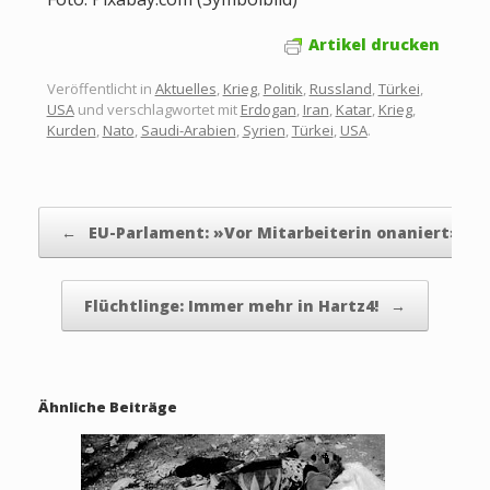
Artikel drucken
Veröffentlicht in
Aktuelles
,
Krieg
,
Politik
,
Russland
,
Türkei
,
USA
und verschlagwortet mit
Erdogan
,
Iran
,
Katar
,
Krieg
,
Kurden
,
Nato
,
Saudi-Arabien
,
Syrien
,
Türkei
,
USA
.
Beitragsnavigation
←
EU-Parlament: »Vor Mitarbeiterin onaniert»
Flüchtlinge: Immer mehr in Hartz4!
→
Ähnliche Beiträge