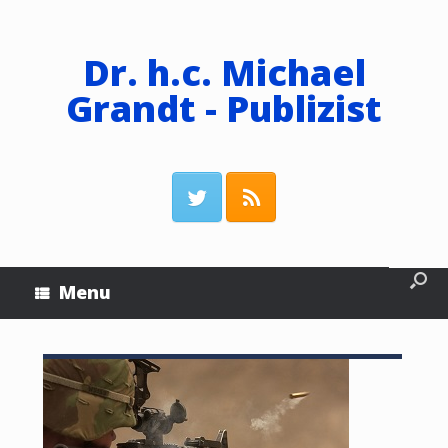
Dr. h.c. Michael
Grandt - Publizist
Menu