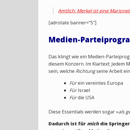
Amtlich: Merkel ist eine Marionet
[adrotate banner=“5″]
Medien-Parteiprogr
Das klingt wie ein Medien-Parteiprogr
diesem Konzern. Im Klartext: Jedem M
sein, welche
Richtung
seine Arbeit e
Für
ein vereintes Europa
Für
Israel
Für
die USA
Diese Essentials werden sogar »
als 
Dadurch ist für
mich
die Springe