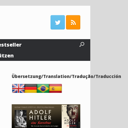
estseller
ützen
Übersetzung/Translation/Tradução/Traducción