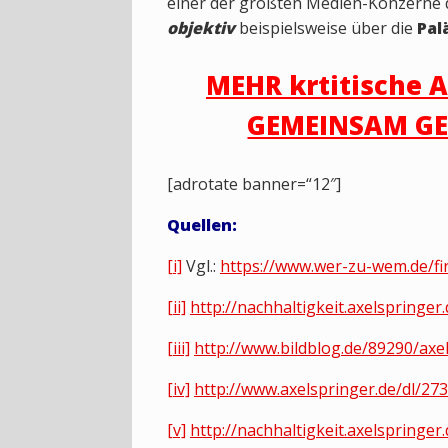
einer der größten Medien-Konzerne de
objektiv
beispielsweise über die
Pal
MEHR krtitische A
GEMEINSAM GEG
[adrotate banner=“12″]
Quellen:
[i]
Vgl.:
https://www.wer-zu-wem.de/fi
[ii]
http://nachhaltigkeit.axelspring
[iii]
http://www.bildblog.de/89290/axe
[iv]
http://www.axelspringer.de/dl/2
[v]
http://nachhaltigkeit.axelspring