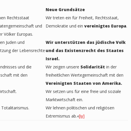
Neue Grundsätze
chen Rechtsstaat
Wir treten ein für Freiheit, Rechtsstaat,
taatengemeinschaft und
Demokratie und ein
vereinigtes Europa
.
r Völker Europas.
en Juden und
Wir unterstützen das jüdische Volk
ützung der Lebensrechte
und das Existenzrecht des Staates
Israel.
ündnisses und die
Wir zeigen unsere
Solidarität
in der
nschaft mit den
freiheitlichen Wertegemeinschaft mit den
Vereinigten Staaten von Amerika.
rtschaft.
Wir setzen uns für eine freie und soziale
Marktwirtschaft ein.
 Totalitarismus.
Wir lehnen politischen und religiösen
Extremismus ab.«
[iv]