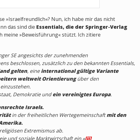
e »Israelfreundlich«? Nun, ich habe mir das nicht
nn das sind die
Essentials, die der Springer-Verlag
h meine »Beweisführung« stützt. Ich zitiere
inger SE angesichts der zunehmenden
ens beschlossen, zusätzlich zu den bekannten Essentials,
land gelten
, eine
international gültige Variante
beitern weltweit Orientierung
über den
 einzustehen.
sstaat, Demokratie und
ein vereinigtes Europa
.
nsrechte Israels.
rität
in der freiheitlichen Wertegemeinschaft
mit den
 Amerika.
 religiösen Extremismus ab.
reie und soziale Marktwirtschaft ein.«
[ii]