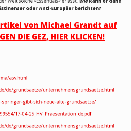
r Welt solche »Essentials« erlässt,
wie
kann er dann
ästinenser oder Anti-Europäer berichten?
rtikel von Michael Grandt auf
EN DIE GEZ, HIER KLICKEN!
rma/asv.html
er.de/de/grundsaetze/unternehmensgrundsaetze.html
l-springer-gibt-sich-neue-alte-grundsaetze/
7399554/17-04-25_HV_Praesentation_de.pdf
er.de/de/grundsaetze/unternehmensgrundsaetze.html