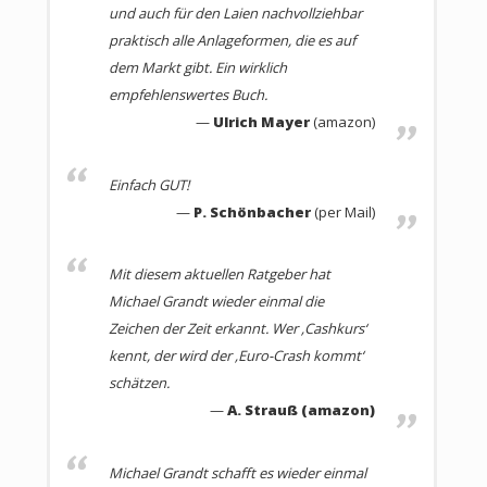
und auch für den Laien nachvollziehbar
seinem neuen Buch. Zunächst erläutert er wichtige
praktisch alle Anlageformen, die es auf
finanz- und wirtschaftspolitische Hintergründe, die
dem Markt gibt. Ein wirklich
Sie unbedingt kennen müssen, um überhaupt die
empfehlenswertes Buch.
richtigen Entscheidungen treffen zu können. Er gibt
Ulrich Mayer
(amazon)
Tipps im Umgang mit Finanzberatern und beschreibt,
wie eine kundengerechte Beratung aussehen muss.
Dann beleuchtet er die traditionellen Kapitalanlagen
Einfach GUT!
wie Lebensversicherungen, Bausparverträge, Aktien,
P. Schönbacher
(per Mail)
Fonds, Devisen, Anleihen, Private Equity,
Tagesgelder und Sparbücher. Danach analysiert er
Mit diesem aktuellen Ratgeber hat
alternative Investments, etwa in Immobilien, Seltene
Michael Grandt wieder einmal die
Erden, Edelmetalle, Strategische Metalle, Rohstoffe
Zeichen der Zeit erkannt. Wer ‚Cashkurs‘
und Holz. Jedes Kapitalanlageprodukt wird objektiv
kennt, der wird der ‚Euro-Crash kommt‘
und sachlich mit Pro und Contra und einem
schätzen.
anschließenden Fazit bewertet. So können Sie
A. Strauß (amazon)
problemlos erkennen, wie gefährdet Ihre bisherigen
Anlagen sind, wo Sie Vorsorgelücken haben und was
Michael Grandt schafft es wieder einmal
Sie ändern müssen, um Ihr Vermögen zu schützen.