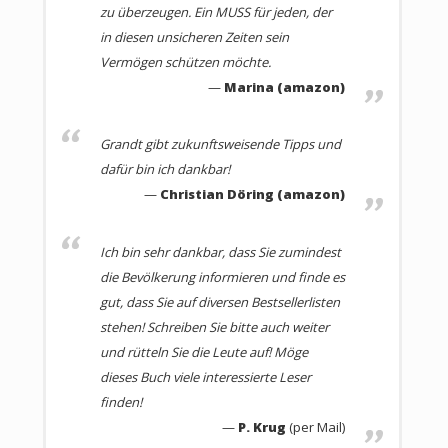
zu überzeugen. Ein MUSS für jeden, der
Dieses Buch räumt auf mit vielen Halbwahrheiten,
in diesen unsicheren Zeiten sein
Mythen und Lügen!
Vermögen schützen möchte.
Marina (amazon)
Sie erfahren viele wichtige Details, über die Sie
wahrscheinlich noch nie aufgeklärt wurden. Wussten
Sie,
Grandt gibt zukunftsweisende Tipps und
dafür bin ich dankbar!
dass unser Grundgesetz eine Enteignung
Christian Döring (amazon)
zulässt?
dass Lebensversicherungen tickende
Ich bin sehr dankbar, dass Sie zumindest
Zeitbomben sind?
die Bevölkerung informieren und finde es
dass der Kurswert einer Aktie keine
gut, dass Sie auf diversen Bestsellerlisten
Aussagekraft hat?
stehen! Schreiben Sie bitte auch weiter
dass das Sparbuch nicht sicher ist?
und rütteln Sie die Leute auf! Möge
dass die meisten Anlageprodukte dem
dieses Buch viele interessierte Leser
Vermögensabbau dienen?
finden!
dass Sie selbst der beste Renditebringer
P. Krug
(per Mail)
sind?