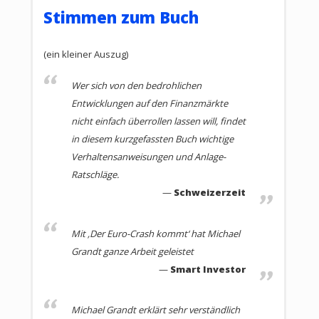
Verlagstext
Stimmen zum Buch
So retten Sie Ihr Vermögen!
(ein kleiner Auszug)
Haben auch Sie Angst um Ihr Erspartes? Wirft Ihre
Wer sich von den bedrohlichen
Lebensversicherung immer weniger Rendite ab?
Entwicklungen auf den Finanzmärkte
Trauen Sie den Versprechungen Ihres
nicht einfach überrollen lassen will, findet
Finanzberaters nicht mehr? - Dann sollten Sie dieses
in diesem kurzgefassten Buch wichtige
Buch lesen!
Verhaltensanweisungen und Anlage-
Ratschläge.
Die Eurokrise ist da und es ist nur noch eine Frage
Schweizerzeit
der Zeit, bis die Währungsunion, wie wir sie kennen,
nicht mehr existieren wird. Die Verschuldung der
Staaten wird immer größer und die Inflation steigt.
Mit ‚Der Euro-Crash kommt‘ hat Michael
Die Menschen sind tief verunsichert, vertrauen der
Grandt ganze Arbeit geleistet
Politelite nicht mehr und haben berechtigte Angst um
Smart Investor
ihre Vermögen. Guter Rat ist also teuer.
Michael Grandt erklärt sehr verständlich
Genau den gibt Bestsellerautor Michael Grandt in