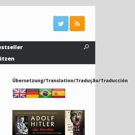
estseller
ützen
Übersetzung/Translation/Tradução/Traducción