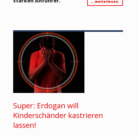
starken Anführer.
… weiterlesen.
Super: Erdogan will
Kinderschänder kastrieren
lassen!