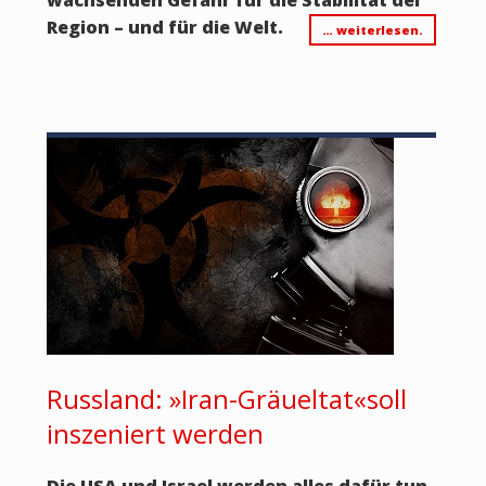
Region – und für die Welt.
… weiterlesen.
Russland: »Iran-Gräueltat«soll
inszeniert werden
Die USA und Israel werden alles dafür tun,