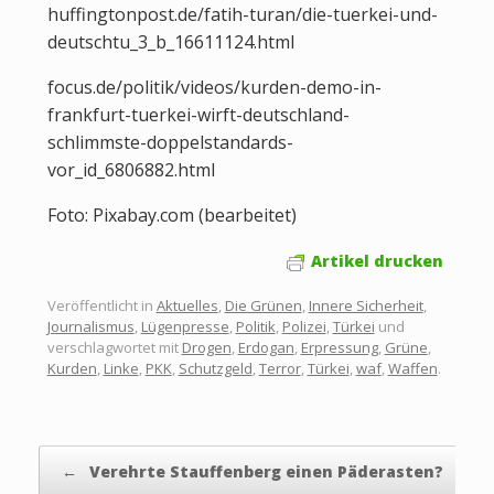
huffingtonpost.de/fatih-turan/die-tuerkei-und-
deutschtu_3_b_16611124.html
focus.de/politik/videos/kurden-demo-in-
frankfurt-tuerkei-wirft-deutschland-
schlimmste-doppelstandards-
vor_id_6806882.html
Foto: Pixabay.com (bearbeitet)
Artikel drucken
Veröffentlicht in
Aktuelles
,
Die Grünen
,
Innere Sicherheit
,
Journalismus
,
Lügenpresse
,
Politik
,
Polizei
,
Türkei
und
verschlagwortet mit
Drogen
,
Erdogan
,
Erpressung
,
Grüne
,
Kurden
,
Linke
,
PKK
,
Schutzgeld
,
Terror
,
Türkei
,
waf
,
Waffen
.
Beitragsnavigation
←
Verehrte Stauffenberg einen Päderasten?