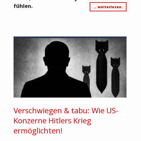
fühlen.
… weiterlesen.
Verschwiegen & tabu: Wie US-
Konzerne Hitlers Krieg
ermöglichten!