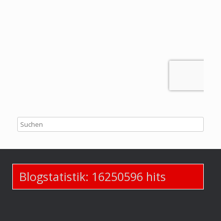
Blogstatistik:
16250596
hits