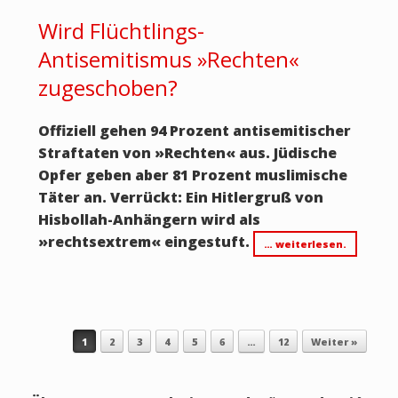
Wird Flüchtlings-
Antisemitismus »Rechten«
zugeschoben?
Offiziell gehen 94 Prozent antisemitischer
Straftaten von
»
Rechten
«
aus. Jüdische
Opfer geben aber 81 Prozent muslimische
Täter an. Verrückt: Ein Hitlergruß von
Hisbollah-Anhängern wird als
»
rechtsextrem
«
eingestuft.
… weiterlesen.
Beitragsnavigation
1
2
3
4
5
6
…
12
Weiter »