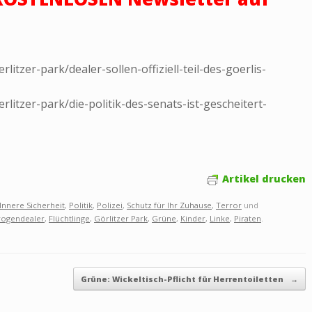
rlitzer-park/dealer-sollen-offiziell-teil-des-goerlis-
rlitzer-park/die-politik-des-senats-ist-gescheitert-
Artikel drucken
Innere Sicherheit
,
Politik
,
Polizei
,
Schutz für Ihr Zuhause
,
Terror
und
rogendealer
,
Flüchtlinge
,
Görlitzer Park
,
Grüne
,
Kinder
,
Linke
,
Piraten
.
Grüne: Wickeltisch-Pflicht für Herrentoiletten
→