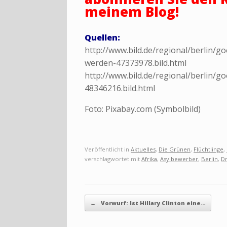
meinem Blog!
Quellen:
http://www.bild.de/regional/berlin/goe
werden-47373978.bild.html
http://www.bild.de/regional/berlin/goe
48346216.bild.html
Foto: Pixabay.com (Symbolbild)
Veröffentlicht in
Aktuelles
,
Die Grünen
,
Flüchtlinge
,
verschlagwortet mit
Afrika
,
Asylbewerber
,
Berlin
,
D
Beitragsnavigation
←
Vorwurf: Ist Hillary Clinton eine…