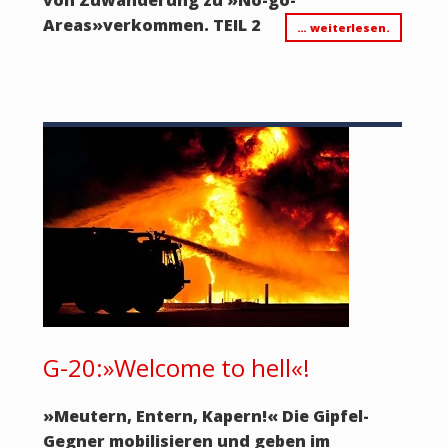
von Zuwanderung zu
»
No-go-
Areas
»
verkommen. TEIL 2
… weiterlesen.
G-20:»Welcome to hell«!
»Meutern, Entern, Kapern!« Die Gipfel-
Gegner mobilisieren und geben im