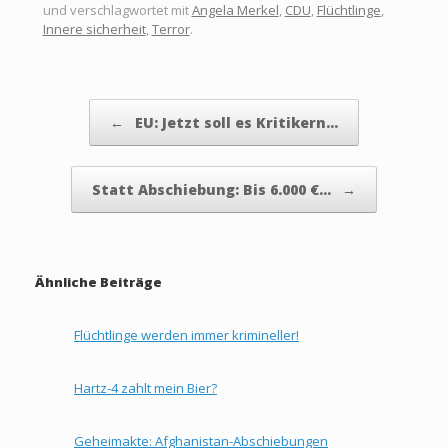
und verschlagwortet mit
Angela Merkel
,
CDU
,
Flüchtlinge
,
Innere sicherheit
,
Terror
.
Beitragsnavigation
←
EU: Jetzt soll es Kritikern…
Statt Abschiebung: Bis 6.000 €…
→
Ähnliche Beiträge
Flüchtlinge werden immer krimineller!
Hartz-4 zahlt mein Bier?
Geheimakte: Afghanistan-Abschiebungen