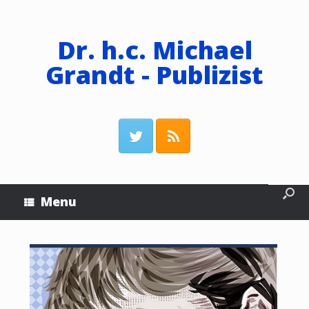
Dr. h.c. Michael
Grandt - Publizist
Menu