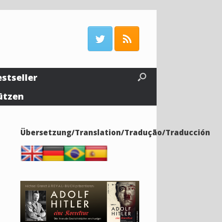
estseller
ützen
Übersetzung/Translation/Tradução/Traducción