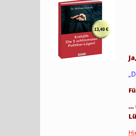
Ja
„D
Fü
… 
Lü
Hi