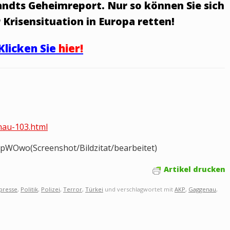
Grandts Geheimreport. Nur so können Sie sich
 Krisensituation in Europa retten!
Klicken Sie
hier!
nau-103.html
cpWOwo(Screenshot/Bildzitat/bearbeitet)
Artikel drucken
presse
,
Politik
,
Polizei
,
Terror
,
Türkei
und verschlagwortet mit
AKP
,
Gaggenau
,