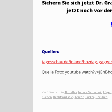
Sichern Sie sich jetzt Dr. 
jetzt noch vor der
Quellen:
tagesschau.de/inland/bozdag-gagge
Quelle Foto: youtube watch?v=jGhBh
Veröffentlicht in
Aktuelles
,
Innere Sicherheit
,
Lügen
Kurden
,
Rechtsradikale
,
Terror
,
Türkei
,
Unruhen
.