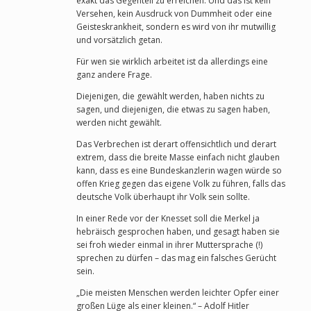
exakt das Gegenteil zu erreichen. Und das ist kein
Versehen, kein Ausdruck von Dummheit oder eine
Geisteskrankheit, sondern es wird von ihr mutwillig
und vorsätzlich getan.
Für wen sie wirklich arbeitet ist da allerdings eine
ganz andere Frage.
Diejenigen, die gewählt werden, haben nichts zu
sagen, und diejenigen, die etwas zu sagen haben,
werden nicht gewählt.
Das Verbrechen ist derart offensichtlich und derart
extrem, dass die breite Masse einfach nicht glauben
kann, dass es eine Bundeskanzlerin wagen würde so
offen Krieg gegen das eigene Volk zu führen, falls das
deutsche Volk überhaupt ihr Volk sein sollte.
In einer Rede vor der Knesset soll die Merkel ja
hebräisch gesprochen haben, und gesagt haben sie
sei froh wieder einmal in ihrer Muttersprache (!)
sprechen zu dürfen – das mag ein falsches Gerücht
sein.
„Die meisten Menschen werden leichter Opfer einer
großen Lüge als einer kleinen.“ – Adolf Hitler