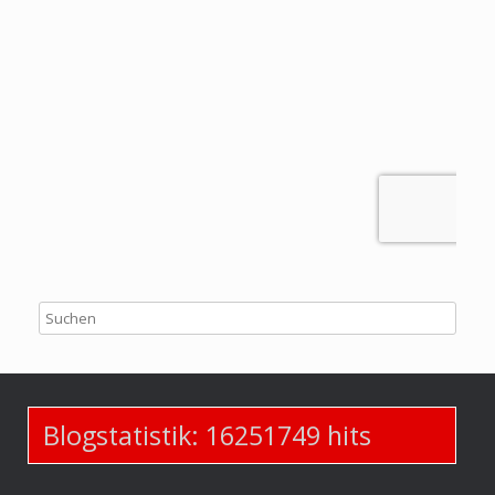
Blogstatistik:
16251749
hits