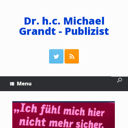
Dr. h.c. Michael
Grandt - Publizist
Menu