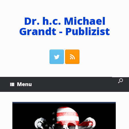
Dr. h.c. Michael
Grandt - Publizist
Menu