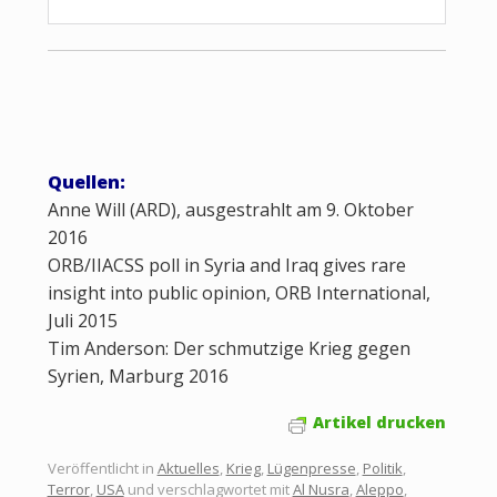
Quellen:
Anne Will (ARD), ausgestrahlt am 9. Oktober
2016
ORB/IIACSS poll in Syria and Iraq gives rare
insight into public opinion, ORB International,
Juli 2015
Tim Anderson: Der schmutzige Krieg gegen
Syrien, Marburg 2016
Artikel drucken
Veröffentlicht in
Aktuelles
,
Krieg
,
Lügenpresse
,
Politik
,
Terror
,
USA
und verschlagwortet mit
Al Nusra
,
Aleppo
,