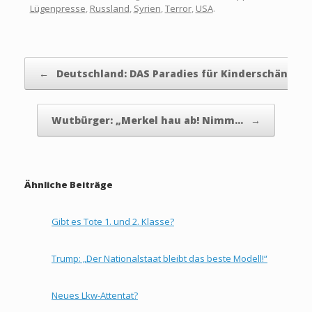
Lügenpresse
,
Russland
,
Syrien
,
Terror
,
USA
.
Beitragsnavigation
←
Deutschland: DAS Paradies für Kinderschänder
Wutbürger: „Merkel hau ab! Nimm…
→
Ähnliche Beiträge
Gibt es Tote 1. und 2. Klasse?
Trump: „Der Nationalstaat bleibt das beste Modell!“
Neues Lkw-Attentat?