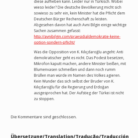
diese aufheben kann. Leider nur in Türkisch. Wobei
wieso leider? Die deutsche Bevölkerung micht sich
sowieso zu sehr ein, kein Minister hat die Pflicht dem
Deutschen Bürger Rechenschaft zu leisten.
Abgesehen davon hat auch Avni Bilgin einige wichtige
Sachen zusammen gefasst:
http://avnibilgin.com/praesidialdemokratie-keine-
option-sondern-pflicht/
Was die Opposition von K. Kılıçdaroğlu angeht: Anti
demokratischer geht es nicht. Das Podest besetzen,
Mikrofon kaputt machen, andere Minister beißen, mit
Blumenvasen schmeißen und dann noch rumm
Brüllen man würde im Namen des Volkes agieren.
Kein Wunder das sich selbst der Bruder von K.
Kılıçdaroğlu für die Regierung und Erdoğan
ausgesprochen hat. Der Aufstieg der Türkei ist nicht
zu stoppen.
Die Kommentare sind geschlossen.
Übersetzung/Translation/Tradução/Traducción