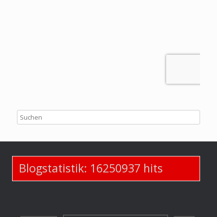
Blogstatistik:
16250937
hits