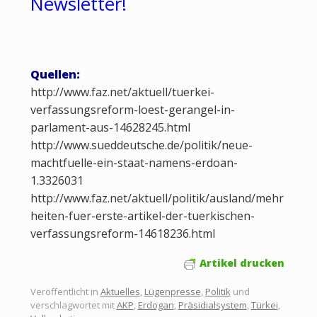
Newsletter!
Quellen:
http://www.faz.net/aktuell/tuerkei-
verfassungsreform-loest-gerangel-in-
parlament-aus-14628245.html
http://www.sueddeutsche.de/politik/neue-
machtfuelle-ein-staat-namens-erdoan-
1.3326031
http://www.faz.net/aktuell/politik/ausland/mehr
heiten-fuer-erste-artikel-der-tuerkischen-
verfassungsreform-14618236.html
Artikel drucken
Veröffentlicht in
Aktuelles
,
Lügenpresse
,
Politik
und
verschlagwortet mit
AKP
,
Erdogan
,
Präsidialsystem
,
Türkei
,