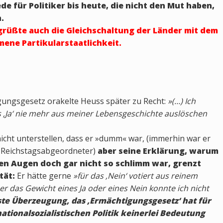
ede für Politiker bis heute, die nicht den Mut haben,
.
rüßte auch die Gleichschaltung der Länder mit dem
ene Partikularstaatlichkeit.
ngsgesetz orakelte Heuss später zu Recht:
»(…) Ich
s ‚Ja‘ nie mehr aus meiner Lebensgeschichte auslöschen
nicht unterstellen, dass er »dumm« war, (immerhin war er
nd Reichstagsabgeordneter)
aber seine Erklärung, warum
en Augen doch gar nicht so schlimm war, grenzt
tät:
Er hätte gerne
»für das ‚Nein‘ votiert aus reinem
über das Gewicht eines Ja oder eines Nein konnte ich nicht
ste Überzeugung, das ‚Ermächtigungsgesetz‘ hat für
tionalsozialistischen Politik keinerlei Bedeutung