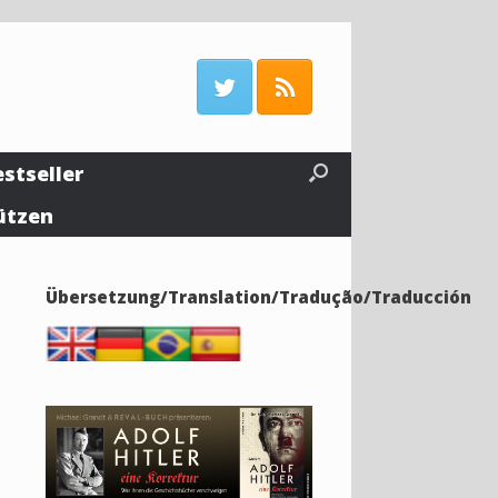
estseller
ützen
Übersetzung/Translation/Tradução/Traducción