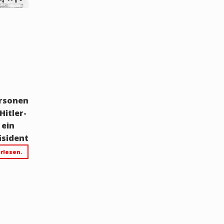
ersonen
Hitler-
 ein
äsident
rlesen.