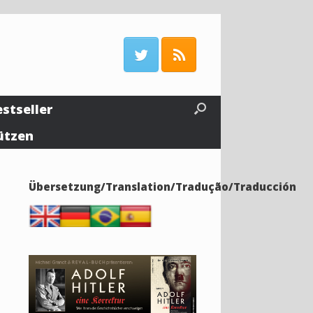
estseller
ützen
Übersetzung/Translation/Tradução/Traducción