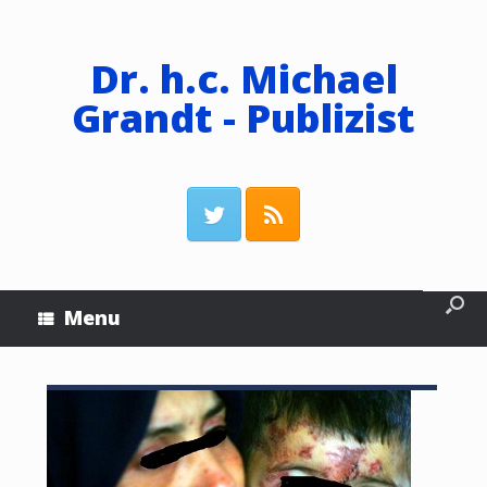
Dr. h.c. Michael
Grandt - Publizist
Menu