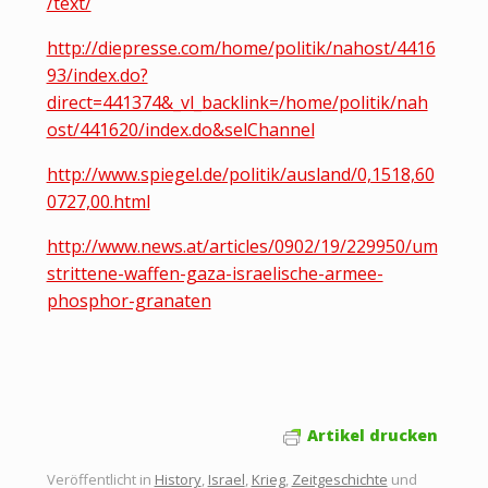
/text/
http://diepresse.com/home/politik/nahost/4416
93/index.do?
direct=441374&_vl_backlink=/home/politik/nah
ost/441620/index.do&selChannel
http://www.spiegel.de/politik/ausland/0,1518,60
0727,00.html
http://www.news.at/articles/0902/19/229950/um
strittene-waffen-gaza-israelische-armee-
phosphor-granaten
Artikel drucken
Veröffentlicht in
History
,
Israel
,
Krieg
,
Zeitgeschichte
und