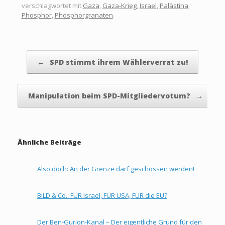
verschlagwortet mit
Gaza
,
Gaza-Krieg
,
Israel
,
Palästina
,
Phosphor
,
Phosphorgranaten
.
Beitragsnavigation
←
SPD stimmt ihrem Wählerverrat zu!
Manipulation beim SPD-Mitgliedervotum?
→
Ähnliche Beiträge
Also doch: An der Grenze darf geschossen werden!
BILD & Co.: FÜR Israel, FÜR USA, FÜR die EU?
Der Ben-Gurion-Kanal – Der eigentliche Grund für den