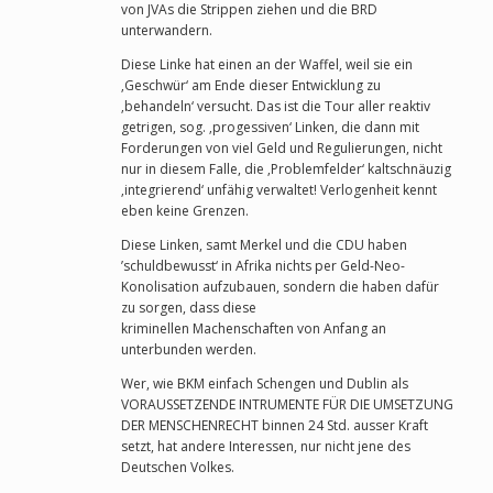
von JVAs die Strippen ziehen und die BRD
unterwandern.
Diese Linke hat einen an der Waffel, weil sie ein
‚Geschwür‘ am Ende dieser Entwicklung zu
‚behandeln‘ versucht. Das ist die Tour aller reaktiv
getrigen, sog. ‚progessiven‘ Linken, die dann mit
Forderungen von viel Geld und Regulierungen, nicht
nur in diesem Falle, die ‚Problemfelder‘ kaltschnäuzig
‚integrierend‘ unfähig verwaltet! Verlogenheit kennt
eben keine Grenzen.
Diese Linken, samt Merkel und die CDU haben
’schuldbewusst‘ in Afrika nichts per Geld-Neo-
Konolisation aufzubauen, sondern die haben dafür
zu sorgen, dass diese
kriminellen Machenschaften von Anfang an
unterbunden werden.
Wer, wie BKM einfach Schengen und Dublin als
VORAUSSETZENDE INTRUMENTE FÜR DIE UMSETZUNG
DER MENSCHENRECHT binnen 24 Std. ausser Kraft
setzt, hat andere Interessen, nur nicht jene des
Deutschen Volkes.