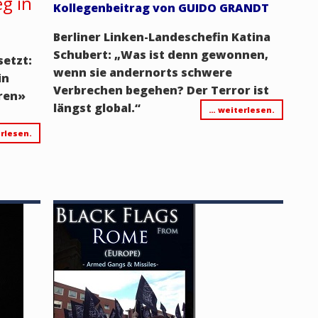
eg in
Kollegenbeitrag von GUIDO GRANDT
Berliner Linken-Landeschefin Katina
Schubert: „Was ist denn gewonnen,
setzt:
wenn sie andernorts schwere
in
Verbrechen begehen? Der Terror ist
ren
»
längst global.“
… weiterlesen.
rlesen.