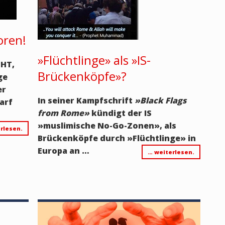
oren!
»Flüchtlinge» als »IS-
CHT,
Brückenköpfe»?
ge
er
In seiner Kampfschrift
»Black Flags
arf
from Rome
»
kündigt der IS
»m
uslimische No-Go-Zonen
»
, als
rlesen.
Brückenköpfe durch
»
Flüchtlinge
»
in
Europa an …
… weiterlesen.