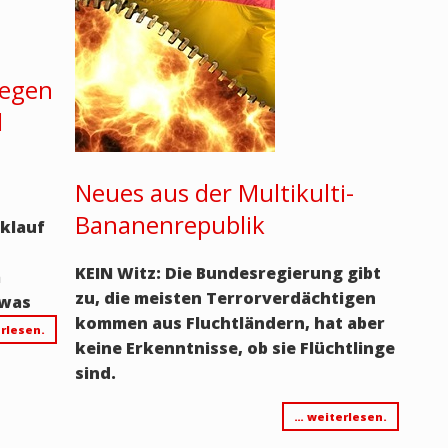
wegen
l
Neues aus der Multikulti-
Bananenrepublik
klauf
KEIN Witz: Die Bundesregierung gibt
m
zu, die meisten Terrorverdächtigen
twas
kommen aus Fluchtländern, hat aber
rlesen.
keine Erkenntnisse, ob sie Flüchtlinge
sind.
… weiterlesen.