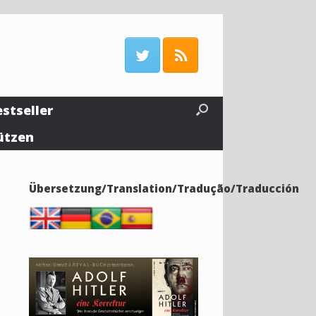
estseller
ützen
Übersetzung/Translation/Tradução/Traducción