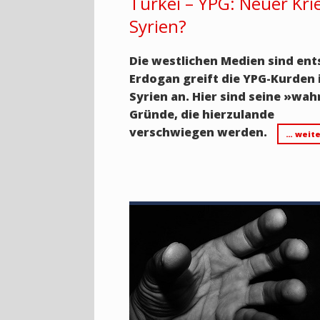
Türkei – YPG: Neuer Kri
Syrien?
Die westlichen Medien sind ent
Erdogan greift die YPG-Kurden 
Syrien an. Hier sind seine
»
wah
Gründe, die hierzulande
verschwiegen werden.
… weite