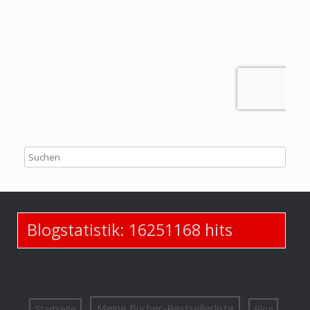
Blogstatistik:
16251168
hits
Meine Bücher-Bestsellerliste
Startseite
Blog