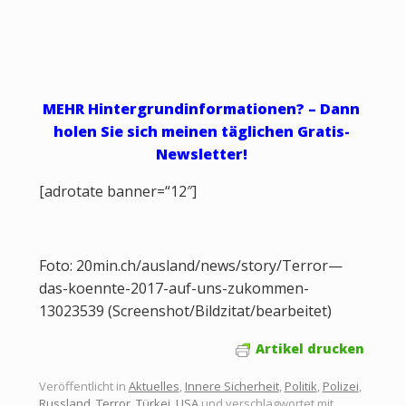
MEHR Hintergrundinformationen? – Dann
holen Sie sich meinen täglichen Gratis-
Newsletter!
[adrotate banner=“12″]
Foto: 20min.ch/ausland/news/story/Terror—
das-koennte-2017-auf-uns-zukommen-
13023539 (Screenshot/Bildzitat/bearbeitet)
Artikel drucken
Veröffentlicht in
Aktuelles
,
Innere Sicherheit
,
Politik
,
Polizei
,
Russland
,
Terror
,
Türkei
,
USA
und verschlagwortet mit