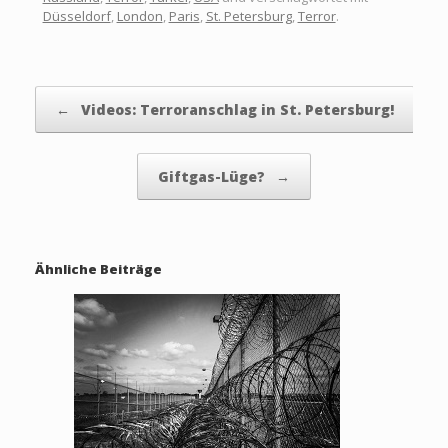
Düsseldorf
,
London
,
Paris
,
St. Petersburg
,
Terror
.
Beitragsnavigation
←
Videos: Terroranschlag in St. Petersburg!
Giftgas-Lüge?
→
Ähnliche Beiträge