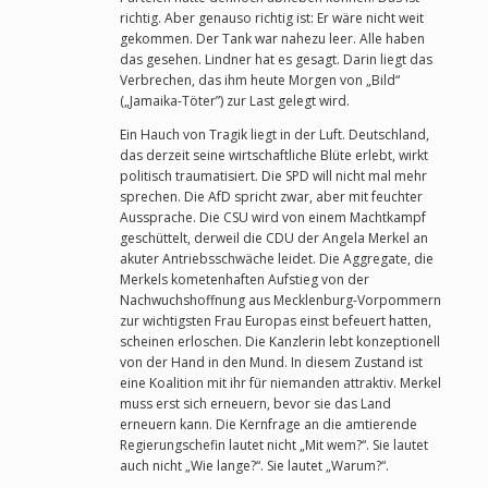
richtig. Aber genauso richtig ist: Er wäre nicht weit
gekommen. Der Tank war nahezu leer. Alle haben
das gesehen. Lindner hat es gesagt. Darin liegt das
Verbrechen, das ihm heute Morgen von „Bild“
(„Jamaika-Töter”) zur Last gelegt wird.
Ein Hauch von Tragik liegt in der Luft. Deutschland,
das derzeit seine wirtschaftliche Blüte erlebt, wirkt
politisch traumatisiert. Die SPD will nicht mal mehr
sprechen. Die AfD spricht zwar, aber mit feuchter
Aussprache. Die CSU wird von einem Machtkampf
geschüttelt, derweil die CDU der Angela Merkel an
akuter Antriebsschwäche leidet. Die Aggregate, die
Merkels kometenhaften Aufstieg von der
Nachwuchshoffnung aus Mecklenburg-Vorpommern
zur wichtigsten Frau Europas einst befeuert hatten,
scheinen erloschen. Die Kanzlerin lebt konzeptionell
von der Hand in den Mund. In diesem Zustand ist
eine Koalition mit ihr für niemanden attraktiv. Merkel
muss erst sich erneuern, bevor sie das Land
erneuern kann. Die Kernfrage an die amtierende
Regierungschefin lautet nicht „Mit wem?“. Sie lautet
auch nicht „Wie lange?“. Sie lautet „Warum?“.