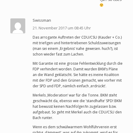
Swissman
21. November 2017 um 08:45 Uhr
Das arrogante Auftreten der CDU/CSU (Kauder + Co.)
mit triefigen und hintertriebenen Schuldzuweisungen
(man sei einem ‚Ergebnis‘ nahe gewesen. huch?), ist
schon wieder fast zum Lachen.
Mit Garantie ist eine grosse Fehlentwicklung durch die
FDP verhindert worden. Damit wurden BKM’s Pläne
an die Wand geklatscht. Sie hätte es ineine Koalition
mit der FDP und den Grünen gemacht, wie vorher mit
der SPD und FDP, nämlich einfach ‚erdrückt‘.
Merkels ‚Moderation‘ war für die Tonne. BKM steht
geschwächt da, ebenso wie die ’standhafte‘ SPD! BKM
hat bewusst keinen Nachfolger/In zugelassen bzw.
aufgebaut. So geht mit Merkel auch die CDU/CSU den
Bach runter.
Wenn es dem schwülwarmem Wohlführverein erst
richtig ‚dämmert‘, was auf ihn zukommt, wird es für