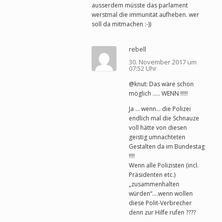
ausserdem müsste das parlament
werstmal die immunität aufheben. wer
soll da mitmachen :-))
rebell
30. November 2017 um
07:52 Uhr
@knut: Das wäre schon
möglich ….. WENN !!!!!
Ja … wenn… die Polizei
endlich mal die Schnauze
voll hätte von diesen
geistig umnachteten
Gestalten da im Bundestag
!!!!
Wenn alle Polizisten (incl.
Präsidenten etc.)
„zusammenhalten
würden“….wenn wollen
diese Polit-Verbrecher
denn zur Hilfe rufen ????