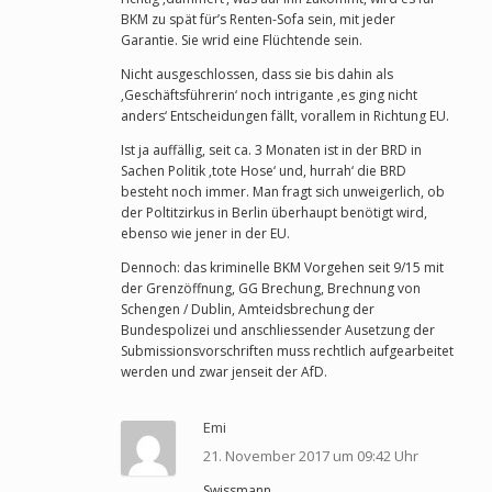
BKM zu spät für’s Renten-Sofa sein, mit jeder
Garantie. Sie wrid eine Flüchtende sein.
Nicht ausgeschlossen, dass sie bis dahin als
‚Geschäftsführerin‘ noch intrigante ‚es ging nicht
anders‘ Entscheidungen fällt, vorallem in Richtung EU.
Ist ja auffällig, seit ca. 3 Monaten ist in der BRD in
Sachen Politik ‚tote Hose‘ und, hurrah‘ die BRD
besteht noch immer. Man fragt sich unweigerlich, ob
der Poltitzirkus in Berlin überhaupt benötigt wird,
ebenso wie jener in der EU.
Dennoch: das kriminelle BKM Vorgehen seit 9/15 mit
der Grenzöffnung, GG Brechung, Brechnung von
Schengen / Dublin, Amteidsbrechung der
Bundespolizei und anschliessender Ausetzung der
Submissionsvorschriften muss rechtlich aufgearbeitet
werden und zwar jenseit der AfD.
Emi
21. November 2017 um 09:42 Uhr
Swissmann,