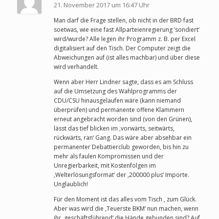
21. November 2017 um 16:47 Uhr
Man darf die Frage stellen, ob nicht in der BRD fast
soetwas, wie eine fast Allparteienregierung ’sondiert‘
wird/wurde? Alle legen ihr Programm z. B. per Excel
digitalisiert auf den Tisch. Der Computer zeigt die
Abweichungen auf (ist alles machbar) und über diese
wird verhandelt.
Wenn aber Herr Lindner sagte, dass es am Schluss
auf die Umsetzung des Wahlprogramms der
CDU/CSU hinausgelaufen wäre (kann niemand
überprüfen) und permanente offene Klammern
erneut angebracht worden sind (von den Grünen),
lässt das tief blicken im ‚vorwärts, seitwärts,
rückwärts, ran‘ Gang. Das wäre aber absehbar ein
permanenter Debattierclub geworden, bis hin zu
mehr als faulen Kompromissen und der
Unregierbarkeit, mit Kostenfolgen im
‚Welterlösungsformat‘ der ‚200000 plus‘ Importe.
Unglaublich!
Für den Moment ist das alles vom Tisch , zum Glück.
Aber was wird die ‚Teuerste BKM‘ nun machen, wenn
ihr ‚geschäftsführend‘ die Hände gebunden sind? Auf