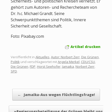
Sicherheits- und politischen Kreisen vernetzt. Er
gehört zum Autoren- und Rechercheteam von
Dr. h.c. Michael Grandt. Seine
Schwerpunktthemen sind Politik, Innere
Sicherheit und Gesellschaft.
Foto: Pixabay.com
Artikel drucken
Veröffentlicht in
Aktuelles
,
Autor: Norbert Zerr
,
Die Grünen
,
Politik
und verschlagwortet mit
Angela Merkel
,
CDU/CSU
,
Die Grünen
,
FDP
,
Horst Seehofer
,
Jamaika
,
Norbert Zerr
,
SPD
.
Beitragsnavigation
←
Jamaika-Aus wegen Flüchtlingsfrage!
»Regierungsbeteiligung der Grünen bleibt uns…
→