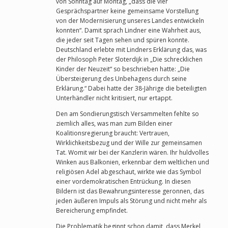
von Sonntag auf Montag, „dass die vier
Gesprächspartner keine gemeinsame Vorstellung
von der Modernisierung unseres Landes entwickeln
konnten“. Damit sprach Lindner eine Wahrheit aus,
die jeder seit Tagen sehen und spüren konnte.
Deutschland erlebte mit Lindners Erklärung das, was
der Philosoph Peter Sloterdijk in „Die schrecklichen
Kinder der Neuzeit“ so beschrieben hatte: „Die
Übersteigerung des Unbehagens durch seine
Erklärung.“ Dabei hatte der 38-Jährige die beteiligten
Unterhändler nicht kritisiert, nur ertappt.
Den am Sondierungstisch Versammelten fehlte so
ziemlich alles, was man zum Bilden einer
Koalitionsregierung braucht: Vertrauen,
Wirklichkeitsbezug und der Wille zur gemeinsamen
Tat. Womit wir bei der Kanzlerin wären. Ihr huldvolles
Winken aus Balkonien, erkennbar dem weltlichen und
religiösen Adel abgeschaut, wirkte wie das Symbol
einer vordemokratischen Entrückung. In diesen
Bildern ist das Bewahrungsinteresse geronnen, das
jeden äußeren Impuls als Störung und nicht mehr als
Bereicherung empfindet.
Die Problematik beginnt schon damit, dass Merkel