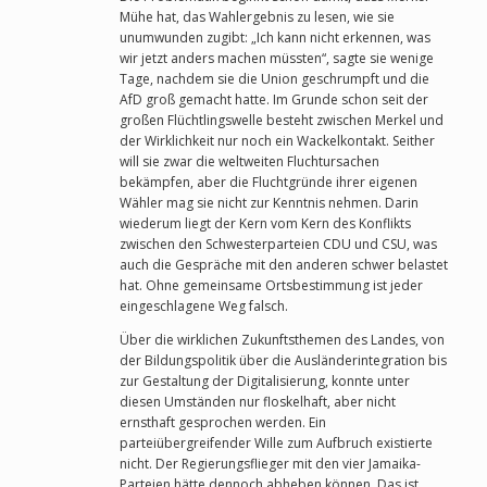
Mühe hat, das Wahlergebnis zu lesen, wie sie
unumwunden zugibt: „Ich kann nicht erkennen, was
wir jetzt anders machen müssten“, sagte sie wenige
Tage, nachdem sie die Union geschrumpft und die
AfD groß gemacht hatte. Im Grunde schon seit der
großen Flüchtlingswelle besteht zwischen Merkel und
der Wirklichkeit nur noch ein Wackelkontakt. Seither
will sie zwar die weltweiten Fluchtursachen
bekämpfen, aber die Fluchtgründe ihrer eigenen
Wähler mag sie nicht zur Kenntnis nehmen. Darin
wiederum liegt der Kern vom Kern des Konflikts
zwischen den Schwesterparteien CDU und CSU, was
auch die Gespräche mit den anderen schwer belastet
hat. Ohne gemeinsame Ortsbestimmung ist jeder
eingeschlagene Weg falsch.
Über die wirklichen Zukunftsthemen des Landes, von
der Bildungspolitik über die Ausländerintegration bis
zur Gestaltung der Digitalisierung, konnte unter
diesen Umständen nur floskelhaft, aber nicht
ernsthaft gesprochen werden. Ein
parteiübergreifender Wille zum Aufbruch existierte
nicht. Der Regierungsflieger mit den vier Jamaika-
Parteien hätte dennoch abheben können. Das ist