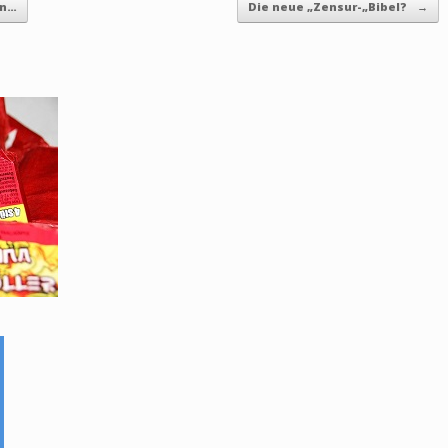
en…
Die neue „Zensur-„Bibel?
→