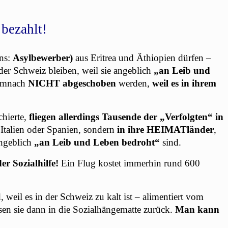
 bezahlt!
ns:
Asylbewerber)
aus Eritrea und Äthiopien dürfen –
der Schweiz bleiben, weil sie angeblich
„an Leib und
demnach
NICHT abgeschoben
werden,
weil es in ihrem
chierte,
fliegen allerdings Tausende der „Verfolgten“ in
Italien oder Spanien, sondern
in ihre HEIMATländer
,
angeblich
„an Leib und Leben bedroht“
sind.
r Sozialhilfe!
Ein Flug kostet immerhin rund 600
, weil es in der Schweiz zu kalt ist – alimentiert vom
sen sie dann in die Sozialhängematte zurück.
Man kann