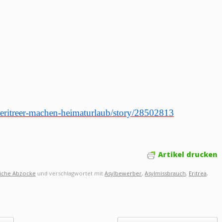
d/eritreer-machen-heimaturlaub/story/28502813
Artikel drucken
liche Abzocke
und verschlagwortet mit
Asylbewerber
,
Asylmissbrauch
,
Eritrea
,