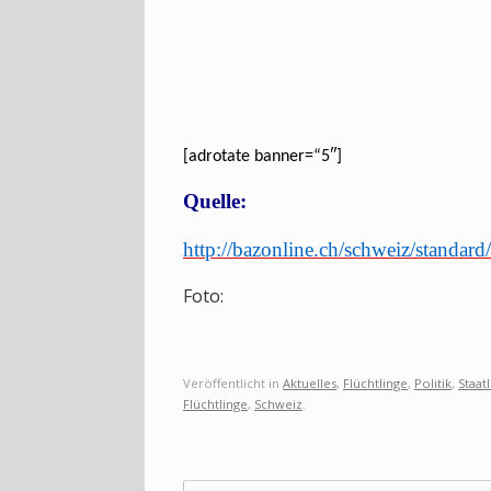
[adrotate banner=“5″]
Quelle:
http://bazonline.ch/schweiz/standar
Foto:
Veröffentlicht in
Aktuelles
,
Flüchtlinge
,
Politik
,
Staat
Flüchtlinge
,
Schweiz
.
Beitragsnavigation