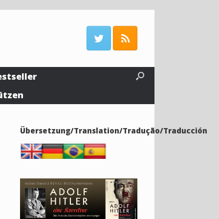
estseller
ützen
Übersetzung/Translation/Tradução/Traducción