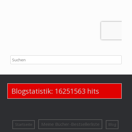
Blogstatistik:
16251563
hits
Meine Bücher-Bestsellerliste
Startseite
Blog