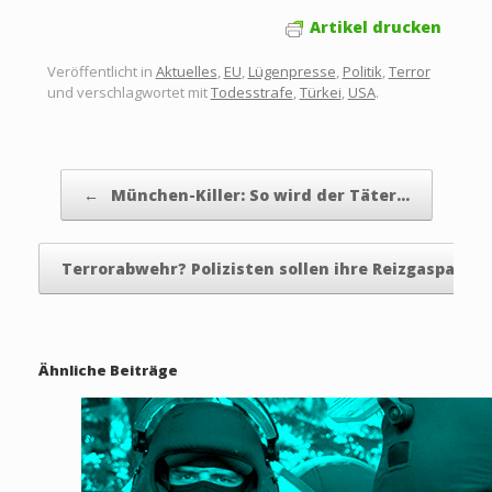
Artikel drucken
Veröffentlicht in
Aktuelles
,
EU
,
Lügenpresse
,
Politik
,
Terror
und verschlagwortet mit
Todesstrafe
,
Türkei
,
USA
.
Beitragsnavigation
←
München-Killer: So wird der Täter…
Terrorabwehr? Polizisten sollen ihre Reizgaspatr
Ähnliche Beiträge