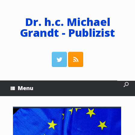
Dr. h.c. Michael
Grandt - Publizist
Menu