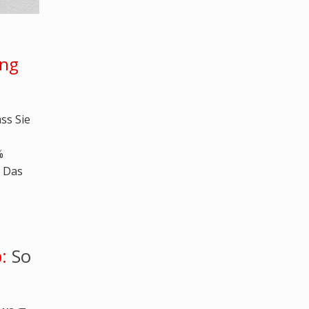
ung
ss Sie
%
 Das
:
So