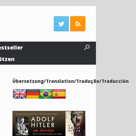
estseller
ützen
Übersetzung/Translation/Tradução/Traducción