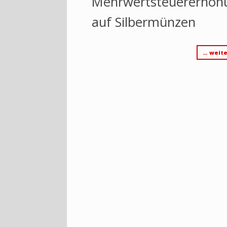
Mehrwertsteuererhöh
auf Silbermünzen
… weite