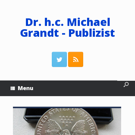
Dr. h.c. Michael
Grandt - Publizist
Menu