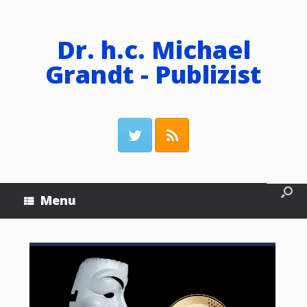
Dr. h.c. Michael
Grandt - Publizist
Menu