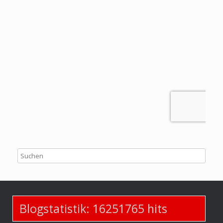
Blogstatistik:
16251765
hits