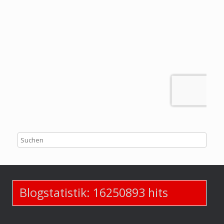
Blogstatistik:
16250893
hits