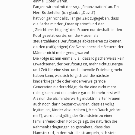
einmal Opfer waren.
Fangen wir mal mit der sog. „Emanzipation“ an. Ein
Herr Rockefeller (ich glaube „David“)
hat vor gar nicht allzu langer Zeit zugegeben, dass
die Sache mit der „Emanzipation“ und der
„Gleichberechtigung“ den Frauen nur deshalb in den
Kopf gesetzt wurde, um die Frauen als
steuerzahlende Berufstätige abkassieren zu können,
da den (raffgierigen) Großverdienern die Steuern der
Männer nicht mehr genug waren!
Die Folge ist nun einmal u.a., dass logischerweise kein
Erwachsener, der berufstätig ist, mehr richtig Energie
und Zeit für eine sinn- und liebevolle Erziehung mehr
haben kann, was sich folglich auf die nächste
kinderkriegende oder kinderverweigernde
Generation niederschlägt, da die eine nicht mehr
richtig kann und die andere gar nicht mehr erst will!
Als nun die als minderwertig indoktrinierten Frauen
auch noch darin bestärkt wurden, dass es völlig
legitim sei, Kinder abzutreiben („Mein Bauch gehört
mir!“), wurde endgültig der Grundstein zu einer
familienfeindlichen Politik gelegt, die natürlich die
Rahmenbedingungen so gestaltete, dass das
Hamsterrad, in dem wir alle strampeln, sich stets