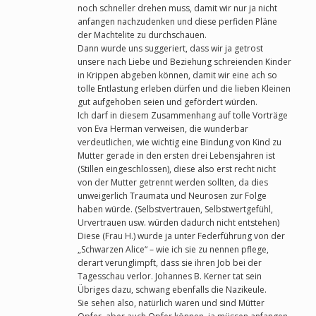
noch schneller drehen muss, damit wir nur ja nicht
anfangen nachzudenken und diese perfiden Pläne
der Machtelite zu durchschauen.
Dann wurde uns suggeriert, dass wir ja getrost
unsere nach Liebe und Beziehung schreienden Kinder
in Krippen abgeben können, damit wir eine ach so
tolle Entlastung erleben dürfen und die lieben Kleinen
gut aufgehoben seien und gefördert würden.
Ich darf in diesem Zusammenhang auf tolle Vorträge
von Eva Herman verweisen, die wunderbar
verdeutlichen, wie wichtig eine Bindung von Kind zu
Mutter gerade in den ersten drei Lebensjahren ist
(Stillen eingeschlossen), diese also erst recht nicht
von der Mutter getrennt werden sollten, da dies
unweigerlich Traumata und Neurosen zur Folge
haben würde. (Selbstvertrauen, Selbstwertgefühl,
Urvertrauen usw. würden dadurch nicht entstehen)
Diese (Frau H.) wurde ja unter Federführung von der
„Schwarzen Alice“ – wie ich sie zu nennen pflege,
derart verunglimpft, dass sie ihren Job bei der
Tagesschau verlor. Johannes B. Kerner tat sein
Übriges dazu, schwang ebenfalls die Nazikeule.
Sie sehen also, natürlich waren und sind Mütter