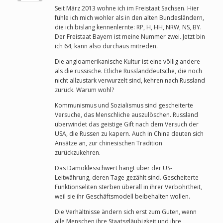
Seit März 2013 wohne ich im Freistaat Sachsen. Hier
fühle ich mich wohler als in den alten Bundesländern,
die ich bislang kennenlernte: RP, H, HH, NRW, NS, BY.
Der Freistaat Bayern ist meine Nummer zwei. Jetzt bin
ich 64, kann also durchaus mitreden.
Die angloamerikanische Kultur ist eine völlig andere
als die russische. Etliche Russlanddeutsche, die noch
nicht allzustark verwurzelt sind, kehren nach Russland
zurück. Warum wohl?
Kommunismus und Sozialismus sind gescheiterte
Versuche, das Menschliche auszulöschen. Russland
überwindet das geistige Gift nach dem Versuch der
USA, die Russen zu kapern. Auch in China deuten sich
Ansätze an, zur chinesischen Tradition
zurückzukehren.
Das Damoklesschwert hängt über der US-
Leitwährung, deren Tage gezählt sind. Gescheiterte
Funktionseliten sterben überall in ihrer Verbohrtheit,
weil sie ihr Geschäftsmodell beibehalten wollen.
Die Verhältnisse ändern sich erst zum Guten, wenn
alle Menschen ihre Staatsgläubigkeit und ihre