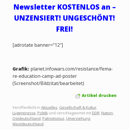
Newsletter KOSTENLOS an –
UNZENSIERT! UNGESCHÖNT!
FREI!
[adrotate banner=“12″]
Grafik:
planet.infowars.com/resistance/fema-
re-education-camp-ad-poster
(Screenshot/Bildzitat/bearbeitet)
Artikel drucken
Veröffentlicht in
Aktuelles
,
Gesellschaft & Kultur
,
Lügenpresse
,
Politik
und verschlagwortet mit
DDR
,
Nation
,
Ostdeutschland
,
Patriotismus
,
Umerziehung
,
Westdeutschland
.