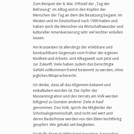
Zum Beispiel der 8. Mai. Offiziell der „Tag der
Befreiung“, im Alltag und in den Köpfen der
Menschen der Tag an dem die Besatzung begann. Im
Westen und im Deutschland nach 1990 hatten und
haben siech die Menschen via Wirtschaftswunder und
kultureller Amerikansierung sehr viel leichter einlullen
lassen.
Am krassesten ist allerdings der erlebbare und
beobachtbare Gegensatz vom Früher der eigenen
Kindheit und Arbeits- und Alltagswelt zum Jetzt und
zur Zukunft. Viele haben zudem das berechtigte
Gefühl vollkommen fremd bestimmt zu werden, ohne
jegliches Mitspracherecht.
Ich denke, dass all das Allgemein bekannt und
einkalkuliert worden ist. Die Opfer der
Massenmigration und des Verrats am Volk werden
billigend zu Gunsten anderer Ziele in Kauf
genommen. Das Volk, sprich die Mitglieder der
Schicksalsgemeinschaft, sind nicht viel wert und
deren Bedürfnisse werden von den Eliten leichtfertig
geopfert. Wie gehabt seit Ewigkeiten.
Deshalb: Niemals Mitleid mit Verrätern, besonders