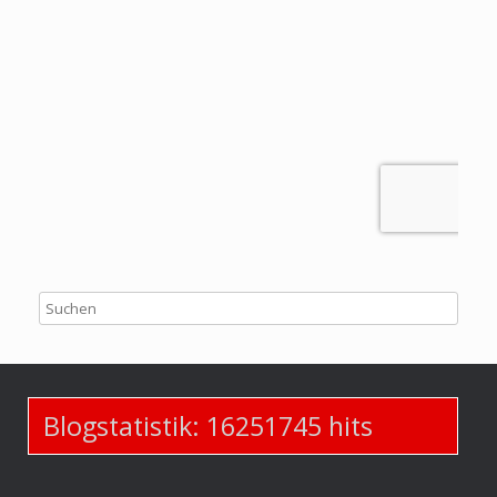
Blogstatistik:
16251745
hits