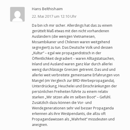
Hans Belthishaim
22. Mai 2017 um 12:10 Uhr
Da bin ich mir sicher. Allerdings hat das zu einem
gerüttelt Maß etwas mit den nicht vorhandenen
Ausländern (die wenigen Vietnamesen,
Mosambikaner und Chilenen waren weitgehend
segregiert) zu tun. Das Deutsche Volk und dessen
„Kultur“ – egal wie propagandistisch in der
Öffentlichkeit degradiert – waren Alltagstatsachen,
Inland und Ausland waren ganz klar durch allerlei
wenig durchlässige Grenzen getrennt. Das und und
allerlei weit verbreitete gemeinsame Erfahrungen von
Mangel (im Vergleich zur BRD-Werbepropaganda),
Unterdrückung, Heuchelei und Einschränkungen der
persönlichen Freiheiten führte zu einem relativ
starken „Wir sitzen alle im selben Boot“ – Gefühl.
Zusätzlich dazu können die Vor- und
Wendegenerationen sehr viel besser Propaganda
erkennen als ihre Westpendants, die allzu oft
Propagandawissen als „Wahrheit“ missdeuten und
aneignen.