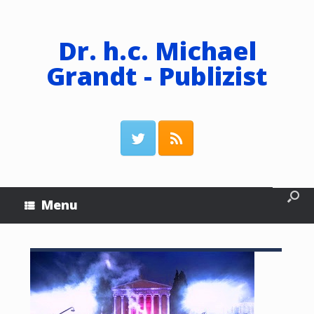
Dr. h.c. Michael
Grandt - Publizist
Menu