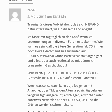
rebell
2. März 2017 um 13:13 Uhr
Traurig für dieses Volk ist doch, daß sich NIEMAND
dafür interessiert, was in diesem Land abgeht….
Ich fasse mir tag-täglich an den Kopf, wenn ich
Lesermeinungen in diversen Foren mitbekomme. Wie
kann es sein, daß die ältere Generation (ab 70) immer
noch Beifall klatschend zu Tausenden auf
CDU/CSU/SPD/B90-Grüne Parteiveranstaltungen geht
und alles, aber auch restlos alles, mit dümmlich
grinsendem Gesicht glaubt !
SIND DENN JETZT ALLE ERFOLGREICH VERBLÖDET ?
Gibt es keine INTELLIGENZ auf diesem Planeten ?
Wenn das so ist, dann kann es ja losgehen mit
Anarchie, oder ? Muss den Alten ja so richtig gefallen,
vergewaltigt, ausgeraubt, erschlagen, erstochen oder
sonstwas zu werden ! Aber CDU, CSU, SPD und die
Grünen werden’s schon richten….