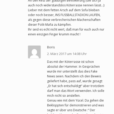
An den Rest der gläubigen Bevölkerung (die sich ja
auch noch widerstandslos Köterrasse nennen lässt…):
Lieber mit dem fetten Arsch auf dem Sofa bleiben
oder noch besser, INS FUSSBALLSTADION LAUFEN,
als gegen diese verbrecherischen Machenschaften
dieser Polit-Mafia zu kämpfen.
Ihr seid es echt nicht wert, daß man für euch auch nur
einen einzigen Finger krumm macht !
Boris
2. März 2017 um 14:08 Uhr
Das mit der Köterrasse ist schon
absolut der Hammer. In Gesprächen
wurde mir unterstellt das dies Fake
News seien. Nachdem ich den Beweis
geliefert habe, pass auf, wurde gesagt:
„Er hat sich entschuldigt“ aber trotzdem
darf man das Wort verwenden. Ich solle
mich nicht so anstellen.
Genau wie mit dem Yücel. Da gehen die
Bekloppten für demonstrieren und was
sagte er über uns Deutsche :“ Der