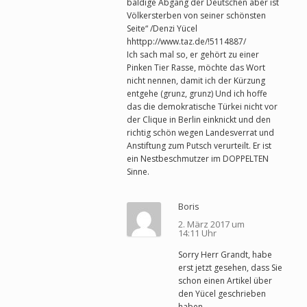
baldige Abgang der Deutschen aber ist
Völkersterben von seiner schönsten
Seite“ /Denzi Yücel
hhttpp://www.taz.de/!5114887/
Ich sach mal so, er gehört zu einer
Pinken Tier Rasse, möchte das Wort
nicht nennen, damit ich der Kürzung
entgehe (grunz, grunz) Und ich hoffe
das die demokratische Türkei nicht vor
der Clique in Berlin einknickt und den
richtig schön wegen Landesverrat und
Anstiftung zum Putsch verurteilt. Er ist
ein Nestbeschmutzer im DOPPELTEN
Sinne.
Boris
2. März 2017 um
14:11 Uhr
Sorry Herr Grandt, habe
erst jetzt gesehen, dass Sie
schon einen Artikel über
den Yücel geschrieben
haben.