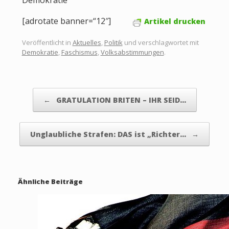
Demokratie’“
[adrotate banner=“12″]
Artikel drucken
Veröffentlicht in
Aktuelles
,
Politik
und verschlagwortet mit
Demokratie
,
Faschismus
,
Volksabstimmungen
.
Beitragsnavigation
←
GRATULATION BRITEN – IHR SEID…
Unglaubliche Strafen: DAS ist „Richter…
→
Ähnliche Beiträge