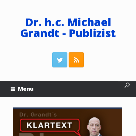
Dr. h.c. Michael
Grandt - Publizist
Menu