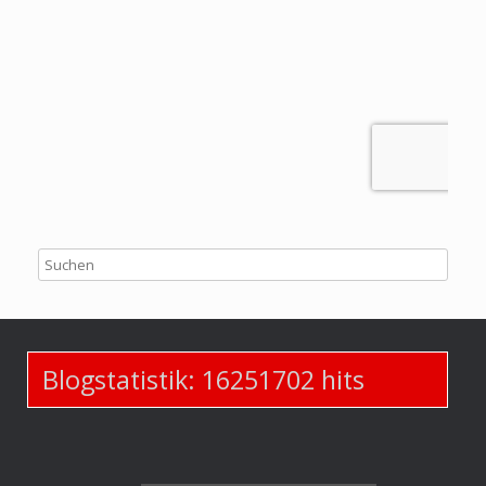
Blogstatistik:
16251702
hits