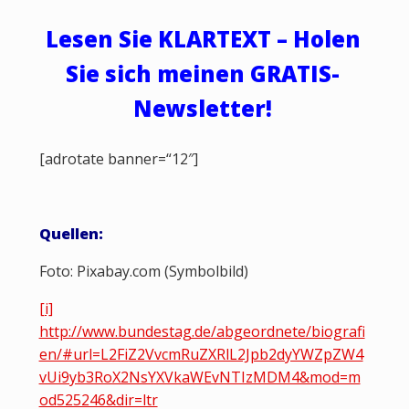
Lesen Sie KLARTEXT – Holen
Sie sich meinen GRATIS-
Newsletter!
[adrotate banner=“12″]
Quellen:
Foto: Pixabay.com (Symbolbild)
[i]
http://www.bundestag.de/abgeordnete/biografi
en/#url=L2FiZ2VvcmRuZXRlL2Jpb2dyYWZpZW4
vUi9yb3RoX2NsYXVkaWEvNTIzMDM4&mod=m
od525246&dir=ltr