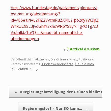
http://www.bundestag.de/parlament/plenum/a
bstimmung/abstimmung/?
id=486#url=L2FiZ2VvcmRuZXRlL2Jpb2dyYWZpZ
W4xOC9SL3JvdGhfY2xhdWRpYS8yNTg4OTg/c3
Vidmlldz1uYQ==&mod=bt-namentliche-
abstimmungen
Artikel drucken
Veröffentlicht in
Aktuelles
,
Die Grünen
,
Krieg
,
Politik
und
verschlagwortet mit
Bundeswehreinsätze
,
Claudia Roth
,
Die Grünen
,
Krieg
.
Beitragsnavigation
←
»Regierungsbeteiligung der Grünen bleibt uns…
Regierungslos? – Nur SO kann…
→