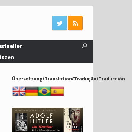
estseller
ützen
Übersetzung/Translation/Tradução/Traducción