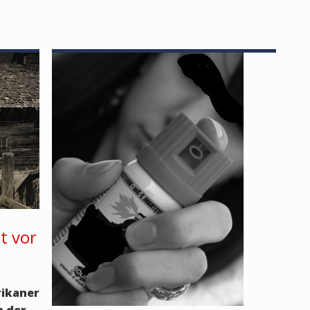
t vor
ikaner
h der