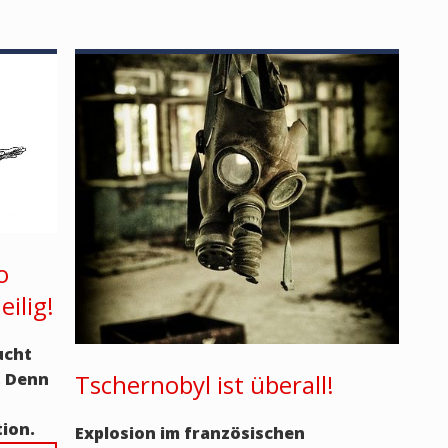
o
ilig!
ucht
Tschernobyl ist überall!
. Denn
ion.
Explosion im französischen