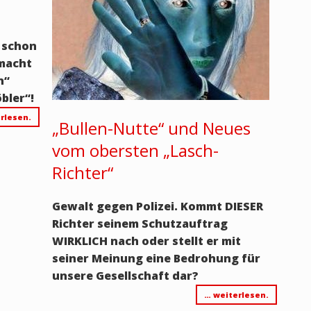
e schon
 macht
n“
bler“!
rlesen.
„Bullen-Nutte“ und Neues
vom obersten „Lasch-
Richter“
Gewalt gegen Polizei. Kommt DIESER
Richter seinem Schutzauftrag
WIRKLICH nach oder stellt er mit
seiner Meinung eine Bedrohung für
unsere Gesellschaft dar?
… weiterlesen.