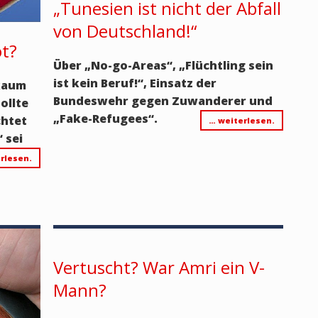
„Tunesien ist nicht der Abfall
von Deutschland!“
ot?
Über „No-go-Areas“, „Flüchtling sein
ist kein Beruf!“, Einsatz der
 kaum
Bundeswehr gegen Zuwanderer und
ollte
„Fake-Refugees“.
chtet
… weiterlesen.
 sei
rlesen.
Vertuscht? War Amri ein V-
Mann?