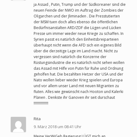
ja Assad , Putin, Trump und der Südkoreaner sind die
neuen Feinde der NWO im Auftrag der Zombies der
Oligarchen und der Jliminaden . Die Presstutierten
der MSM tuen doch alles ebenso die öffentlichen
Bedürfnisanstalten ARD/ZDF die Lügen und Lücken
Presse um immer wieder neue Kriege zu schaffen. In
Syrien passt es natürlich den Einheitsbreiparteien
überhaupt nicht wenn die AFD sich ein eigenes Bild
über die derzeitige Lage im Land macht. Nicht zu
vergessen sind natürlich die Konzerne der
Rüstungsindustrie die es natürlich nicht sehen wollen
das Assad mit Hilfe von Putin für Ruhe und Ordnung
geholfen hat. Die bezahlten Hetzer der USA und der
Nato wollen lieber wieder Krieg spielen und Europa
und vor allem unser Land mit neuen Migranten zu
fluten. Alles wie gewünscht nach Hooton und Kalerki
Plänen . Denkste ihr Ganoven ihr seit durschaut
!!!!!!!!!!!!!!!!
Rita
9. März 2018 um 08:41 Uhr
Meine VerWiGeb Regierung LÜGT mich an.