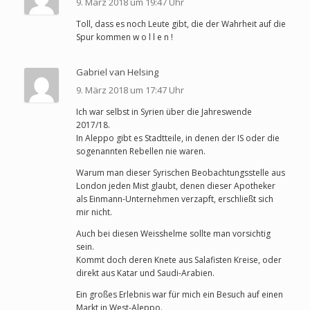
9. März 2018 um 19:47 Uhr
Toll, dass es noch Leute gibt, die der Wahrheit auf die
Spur kommen w o l l e n !
Gabriel van Helsing
9. März 2018 um 17:47 Uhr
Ich war selbst in Syrien über die Jahreswende
2017/18.
In Aleppo gibt es Stadtteile, in denen der IS oder die
sogenannten Rebellen nie waren.
Warum man dieser Syrischen Beobachtungsstelle aus
London jeden Mist glaubt, denen dieser Apotheker
als Einmann-Unternehmen verzapft, erschließt sich
mir nicht.
Auch bei diesen Weisshelme sollte man vorsichtig
sein.
Kommt doch deren Knete aus Salafisten Kreise, oder
direkt aus Katar und Saudi-Arabien.
Ein großes Erlebnis war für mich ein Besuch auf einen
Markt in West-Aleppo.