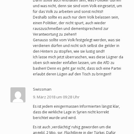
Darin sollte auch enthalten sein, was Politiker dürfen
und was nicht, denn sie sind vom Volk eingesetzt, um
für das Volk zu arbeiten und sonst nichts!!
Deshalb sollte es auch nur dem Volk belassen sein,
einen Politiker, der nicht spurt, auch wieder
rauszuschmeißen und dementsprechend zur
Verantwortung zu ziehen!!
Genauso sollte vom Volk festgelegt werden, was sie
verdienen dürfen und nicht sich selbst die gelder in
den Hintern zu stopfen, wie sie lustig sind!!
Ich lasse mich jetzt überraschen, was diese Lügner da
oben sich wieder einfallen lassen, um die AfD zu
bashen! Denn es geht gar nicht, dass sich eine Partei
erlaubt deren Lügen auf den Tisch zu bringen!!
Swissman
9. März 2018 um 09:28 Uhr
Es ist jedem einigermassen Informierten längst klar,
dass die wirkliche Lage in Syrien nicht korrekt
berichtet wurde und wird.
Es ist auch ‚verdächtig‘ ruhig geworden um die
angebl. 2 Mio. syr. Flüchtlinge in der Türkei. Dafür