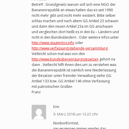
Betreff : Grundgesetz warum soll sich eine NGO der
Bananenrepublik an etwas halten das es seit 1990
nicht mehr gibt und nicht mehr existiert. Bitte selber
schlau machen und nach altem GG Artikel 23 schauen
und dann den neuen Artikel 23a im GG anschauen
und vergleichen dort heißt es in den Eu – Ländern und
nicht in den Bundesländern . Oder weitere Infos unter
http://www.staatenlos.info
oder
http://www.verfassungsgebende-versammlung
.
Vielleicht schon mal was von den
http://www.bundesbereinigungsgesetzen
gehört na
dann . Vielleicht hilft ihnen dies um zu verstehen was
die Bananenrepublik ist nämlich eine Niederlassung
der Besatzer unter fremder Verwaltung siehe GG.
Artikel 133 bzw. GG Artikel 146 ohne Verfassung
mit patriotischen Grüßen
Franz
Emi
9. März 2018 um 13:22 Uhr
Nonkonformist,
sie vergessen immer wieder das