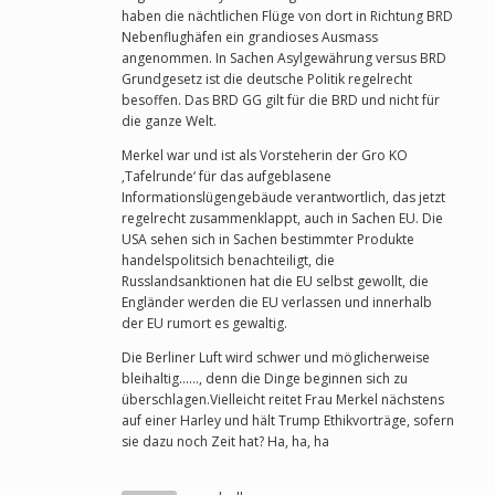
haben die nächtlichen Flüge von dort in Richtung BRD
Nebenflughäfen ein grandioses Ausmass
angenommen. In Sachen Asylgewährung versus BRD
Grundgesetz ist die deutsche Politik regelrecht
besoffen. Das BRD GG gilt für die BRD und nicht für
die ganze Welt.
Merkel war und ist als Vorsteherin der Gro KO
‚Tafelrunde‘ für das aufgeblasene
Informationslügengebäude verantwortlich, das jetzt
regelrecht zusammenklappt, auch in Sachen EU. Die
USA sehen sich in Sachen bestimmter Produkte
handelspolitsich benachteiligt, die
Russlandsanktionen hat die EU selbst gewollt, die
Engländer werden die EU verlassen und innerhalb
der EU rumort es gewaltig.
Die Berliner Luft wird schwer und möglicherweise
bleihaltig……, denn die Dinge beginnen sich zu
überschlagen.Vielleicht reitet Frau Merkel nächstens
auf einer Harley und hält Trump Ethikvorträge, sofern
sie dazu noch Zeit hat? Ha, ha, ha