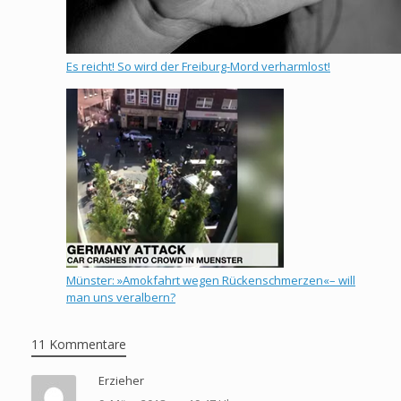
Es reicht! So wird der Freiburg-Mord verharmlost!
Münster: »Amokfahrt wegen Rückenschmerzen«– will
man uns veralbern?
11 Kommentare
Erzieher