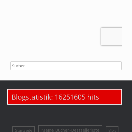
Blogstatistik:
16251605
hits
Meine Bücher-Bestsellerliste
Startseite
Blog