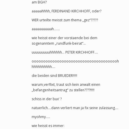
am BGH?
aaaaahhhh, FERDINAND KIRCHHOFF, oder?
WER urteilte meisst zum thema „gez“?????
aaaaaaaaaah…….
wie heisst einer der vorstaende bei dem
sogenanntem „rundfunk-beirat“…
uuuuuuuuuhhhhhh… PETER KIRCHHOFF….
oooooooooooooooooooooooooooooooooooooh
hhhhhhhhhh….
die beiden sind BRUEDER!!!!!
warum,verflixt, traut sich kein anwalt einen
„befangenheitsantrag“ zu stellen????!!!!!
schiss in der bux‘ ?
natuerlich….dann verliert man ja fix seine zulassung….
myohmy…..
wie heisst es immer: