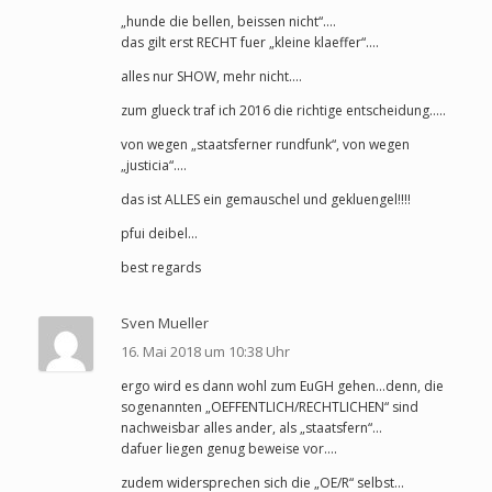
„hunde die bellen, beissen nicht“….
das gilt erst RECHT fuer „kleine klaeffer“….
alles nur SHOW, mehr nicht….
zum glueck traf ich 2016 die richtige entscheidung…..
von wegen „staatsferner rundfunk“, von wegen
„justicia“….
das ist ALLES ein gemauschel und gekluengel!!!!
pfui deibel…
best regards
Sven Mueller
16. Mai 2018 um 10:38 Uhr
ergo wird es dann wohl zum EuGH gehen…denn, die
sogenannten „OEFFENTLICH/RECHTLICHEN“ sind
nachweisbar alles ander, als „staatsfern“…
dafuer liegen genug beweise vor….
zudem widersprechen sich die „OE/R“ selbst…