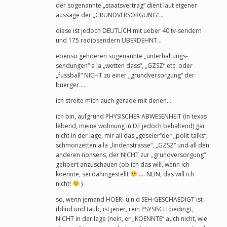
der sogenannte „staatsvertrag“ dient laut eigener
aussage der „GRUNDVERSORGUNG“…
diese ist jedoch DEUTLICH mit ueber 40 tv-sendern
und 175 radiosendern UBERDEHNT…
ebenso gehoeren sogenannte „unterhaltungs-
sendungen“ a la „wetten dass“, „GZSZ“ etc. oder
„fussball“ NICHT zu einer „grundversorgung“ der
buerger….
ich streite mich auch gerade mit denen…
ich bin, aufgrund PHYSISCHER ABWESENHEIT (in texas
lebend, meine wohnung in DE jedoch behaltend) gar
nicht in der lage, mir all das „geseier“der „polit-talks“,
schmonzetten a la „lindenstrasse“, „GZSZ“ und all den
anderen nonsens, der NICHT zur „grundversorgung“
gehoert anzuschauen (ob ich das will, wenn ich
koennte, sei dahingestellt
…. NEIN, das will ich
nicht!
)
so, wenn jemand HOER- u n d SEH-GESCHAEDIGT ist
(blind und taub, ist jener, rein PSYSISCH bedingt,
NICHT in der lage (nein, er „KOENNTE“ auch nicht, wie