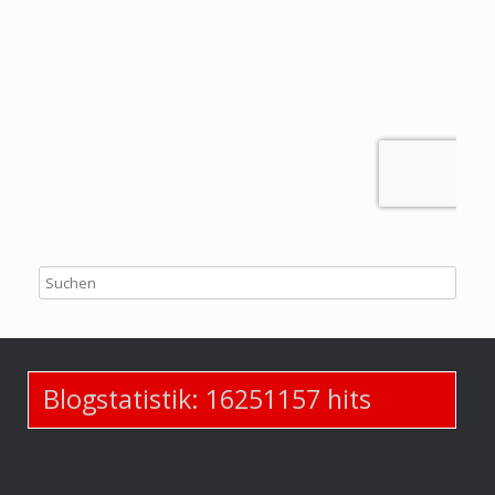
Blogstatistik:
16251157
hits