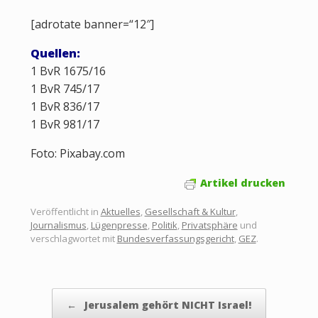
[adrotate banner=“12″]
Quellen:
1 BvR 1675/16
1 BvR 745/17
1 BvR 836/17
1 BvR 981/17
Foto: Pixabay.com
Artikel drucken
Veröffentlicht in
Aktuelles
,
Gesellschaft & Kultur
,
Journalismus
,
Lügenpresse
,
Politik
,
Privatsphäre
und
verschlagwortet mit
Bundesverfassungsgericht
,
GEZ
.
Beitragsnavigation
←
Jerusalem gehört NICHT Israel!