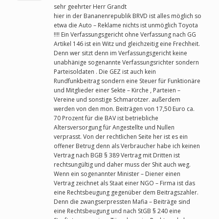
sehr geehrter Herr Grandt
hier in der Bananenrepublik BRVD ist alles möglich so
etwa die Auto – Reklame nichts ist unmöglich Toyota
!!!! Ein Verfassungsgericht ohne Verfassung nach GG
Artikel 146 ist ein Witz und gleichzeitig eine Frechheit.
Denn wer sitzt denn im Verfassungsgericht keine
unabhänige sogenannte Verfassungsrichter sondern
Parteisoldaten . Die GEZ ist auch kein
Rundfunkbeitrag sondern eine Steuer für Funktionäre
und Mitglieder einer Sekte – Kirche , Parteien –
Vereine und sonstige Schmarotzer. außerdem
werden von den mon. Beiträgen von 17,50 Euro ca.
70 Prozent für die BAV ist betriebliche
Altersversorgung für Angestellte und Nullen
verprasst. Von der rechtlichen Seite her ist es ein
offener Betrug denn als Verbraucher habe ich keinen
Vertrag nach BGB § 389 Vertrag mit Dritten ist
rechtsungültig und daher muss der Shit auch weg.
Wenn ein sogenannter Minister – Diener einen
Vertrag zeichnet als Staat einer NGO – Firma ist das
eine Rechtsbeugung gegenüber dem Beitragszahler.
Denn die zwangserpressten Mafia – Beiträge sind
eine Rechtsbeugung und nach StGB § 240 eine