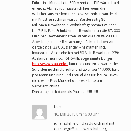
Führerin – Murksel die 60Prozent des BIP wären bald
erreicht. Als Patriot müsste ich hier wenn die
Wahrheit aus mir kommen bzw. schreiben würde ich
mit Knast zu rechnen würde. Bei derzeitig 80
Millionen Bewohner in Wohnhaft gerechnet würden
bei 7 Bill. Euro Schulden der Bewohner an die 87. 000
Euro pro Bewohner haften wären dies 283% des BIP.
Aber bei genauer Betrachtung – Fakten haben wir
derzeitig ca. 23% Ausländer – Migranten incl.
Invasoren . Also sehe ich bei 80 Milli. Bewohner -23%
Ausländer nur noch 61,6Milli. sogenannte Bürger
http://www.staatenlos
laut UNO und NGO wären die
Schulden nochmals höher und zwar bei 117.000 Euro
pro Mann und Kind und Frau al das BIP bei ca. 362%
nicht wahr Frau Murksel oder was bitte um
Veröffentlichung
Danke sage ich dann als Patriot !!!!!!!!!!!!!!!
bert
16. Mai 2018 um 16:03 Uhr
ich empfehle dir das du dich mal mit
dem begriff staatsverschuldung