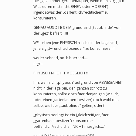
die „gez“ immer gern behauptet, wenn man sagt, „ich
WILL euren mist nicht SEHEN oder HOEREN“)
irgendetwas der „oeffentlich/rechtlichen“ zu
konsumieren….
GENAU AUS D I E S E M grund sind „taubblinde“ von
der „gez“ befreit….!!!
WEIL eben jene PHYSISCH n i c h t in der lage sind,
jene zig „tv- und radiosender“ zu konsumieren!!!
weder sehend, noch hoerend….
ergo:
PHYSISCH N I C H T MOEGLICH !!!
hm, wenn ich „physisch“ aufgrund von ABWESENHEIT
nicht in der lage bin, den ganzen schrott zu
konsumieren, sollte doch fuer denjenigen (wie ich,
oder einen gartenlauben-besitzer) doch wohl das
selbe, wie fuer „taubblinde“ gelten, oder?
„physisch bedingt ist ein (gleichzeitiger, fuer
„gartenhaus-besitzer“) konsum der
oeffentlich/rechtlichen NICHT moeglich….“
na, ist DAS mal ein „denkansatz“????