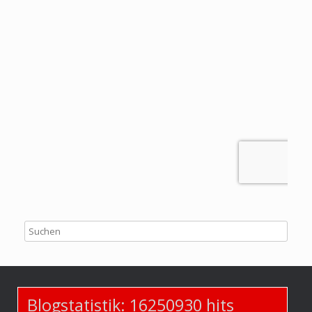
Blogstatistik:
16250930
hits