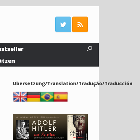
estseller
ützen
Übersetzung/Translation/Tradução/Traducción