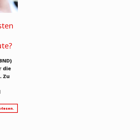
sten
ute?
(BND)
r die
. Zu
d
rlesen.