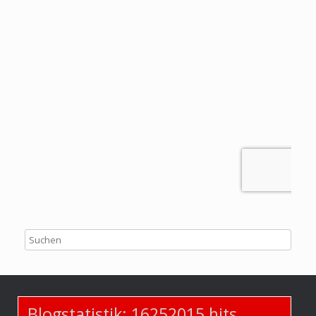
Blogstatistik:
16252015
hits