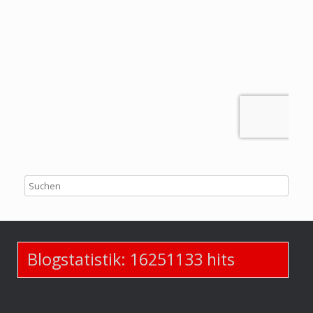
Blogstatistik:
16251133
hits