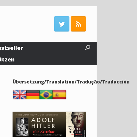
estseller
ützen
Übersetzung/Translation/Tradução/Traducción