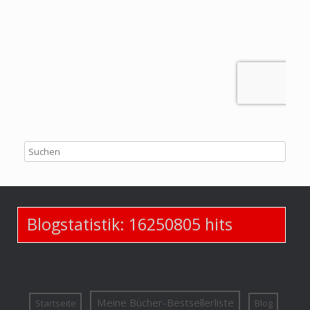
Blogstatistik:
16250805
hits
Meine Bücher-Bestsellerliste
Startseite
Blog