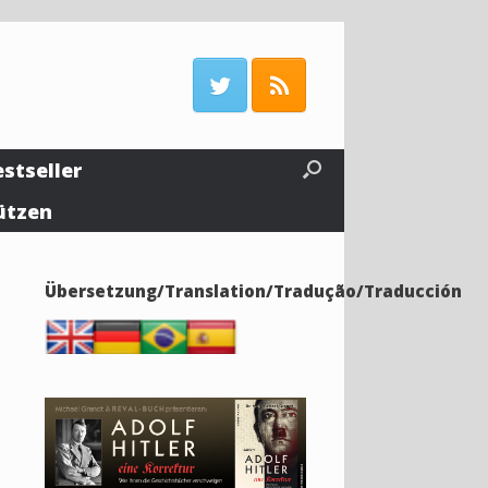
estseller
ützen
Übersetzung/Translation/Tradução/Traducción