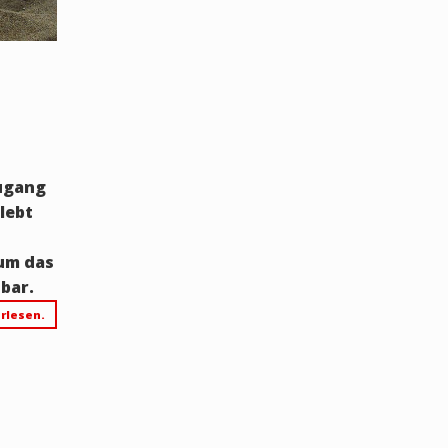
ugang
 lebt
 um das
bar.
rlesen.