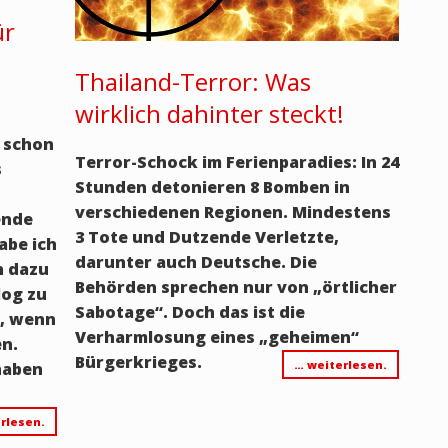
ür
Thailand-Terror: Was
wirklich dahinter steckt!
n schon
Terror-Schock im Ferienparadies: In 24
s
Stunden detonieren 8 Bomben in
verschiedenen Regionen. Mindestens
ende
3 Tote und Dutzende Verletzte,
abe ich
darunter auch Deutsche. Die
n dazu
Behörden sprechen nur von „örtlicher
log zu
Sabotage“. Doch das ist die
s, wenn
Verharmlosung eines „geheimen“
n.
Bürgerkrieges.
… weiterlesen.
 haben
rlesen.