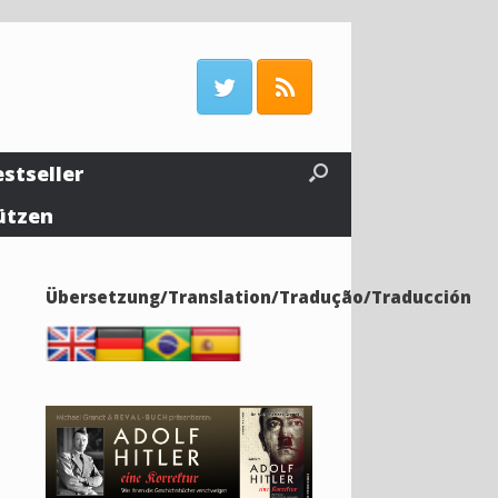
estseller
ützen
Übersetzung/Translation/Tradução/Traducción