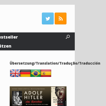
estseller
ützen
Übersetzung/Translation/Tradução/Traducción