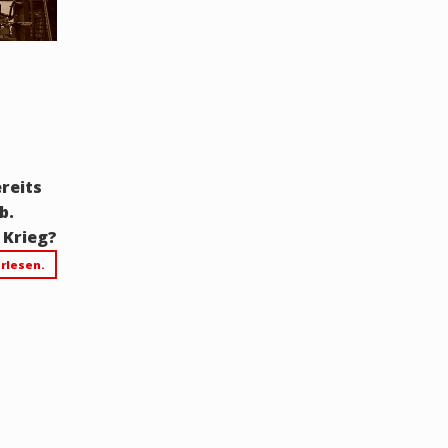
reits
ab.
 Krieg?
rlesen.