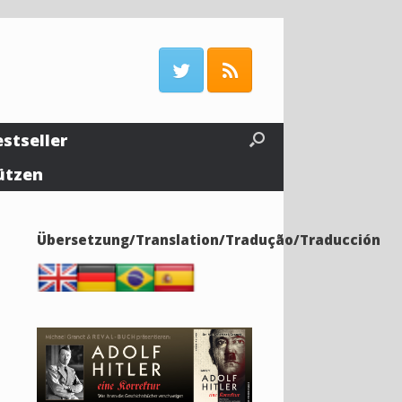
estseller
ützen
Übersetzung/Translation/Tradução/Traducción