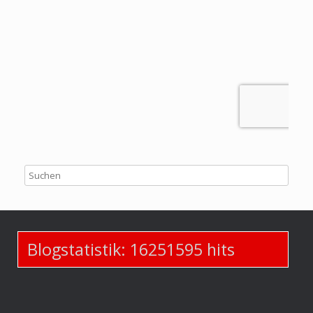
Blogstatistik:
16251595
hits