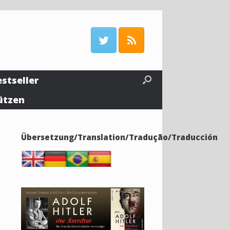
estseller
ützen
Übersetzung/Translation/Tradução/Traducción