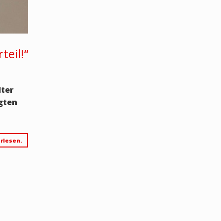
teil!“
lter
gten
rlesen.