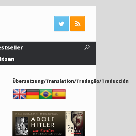
estseller
ützen
Übersetzung/Translation/Tradução/Traducción