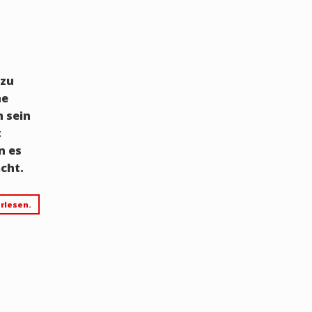
T
 zu
he
h sein
t
n es
macht.
rlesen.