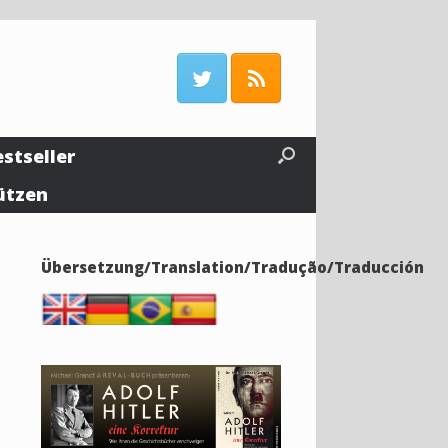
estseller
ützen
Übersetzung/Translation/Tradução/Traducción