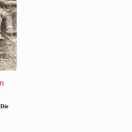
an
!
Die
u